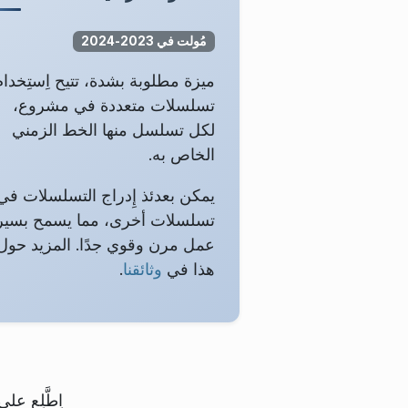
مُولت في 2023-2024
ميزة مطلوبة بشدة، تتيح اِستِخدام
تسلسلات متعددة في مشروع،
لكل تسلسل منها الخط الزمني
الخاص به.
يمكن بعدئذ إِدراج التسلسلات في
تسلسلات أخرى، مما يسمح بسير
عمل مرن وقوي جدًا. المزيد حول
هذا في
وثائقنا
.
اِطَّلِع ع