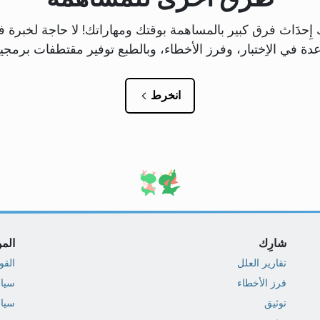
نك إِحدَاث فرق كبير بالمساهمة بوقتك ومهاراتك! لا حاجة لخبرة
عدة في الاِختبار، وفرز الأخطاء، وبالطبع توفير مقتطفات برمجي
انخرط
شارِك
المو
تقارير العلل
القو
فرز الأخطاء
سيا
توثيق
سيا