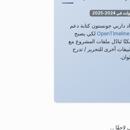
لت في 2024-2025
د داربي جونستون كتابة دعم
OpenTimeline
لكي يصبح
نًا تَبادُل ملفات المشروع مع
يقات أخرى للتحرير / تدرج
لوان.
 لاحقًا …