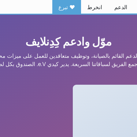
الدعم
انخرط
❤️ تبرع
موّل وادعم كِدِنلايف
ل لدعم القائم بالصيانة، وتوظيف متعاقدين للعمل على ميزات م
 الفريق لسباقاتنا السريعة. يدير كيدي e.V. الصندوق بكل لطف.