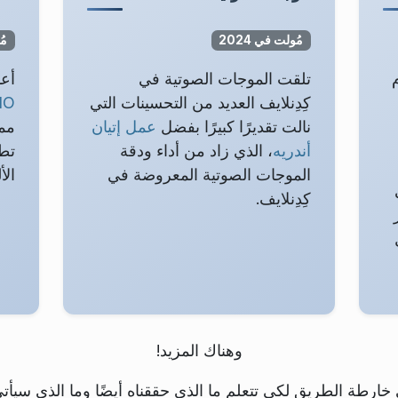
مُولت في 2024
مُو
تلقت الموجات الصوتية في
أعا
كِدِنلايف العديد من التحسينات التي
IO
نالت تقديرًا كبيرًا بفضل
عمل إتيان
ممك
أندريه
، الذي زاد من أداء ودقة
تطب
الموجات الصوتية المعروضة في
الأ
كِدِنلايف.
وهناك المزيد!
لى خارطة الطريق لكي تتعلم ما الذي حققناه أيضًا وما الذي سيأتي