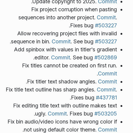
.
Update copyright to 2025.
Commit
Fix project corruption when pasting
sequences into another project.
Commit
.
.
Fixes bug
#503227
Allow recovering project files with invalid
.
sequence in bin.
Commit
. See bug
#503227
Add spinbox with values in titler's gradient
.
editor.
Commit
. See bug
#502869
Fix titles cannot be created on first run.
.
Commit
.
Fix titler text shadow angles.
Commit
Fix title text outline has sharp angles.
Commit
.
.
Fixes bug
#437781
Fix editing title text with outline makes text
.
ugly.
Commit
. Fixes bug
#503205
Fix bin audio/video icons have wrong color if
.
not using default color theme.
Commit