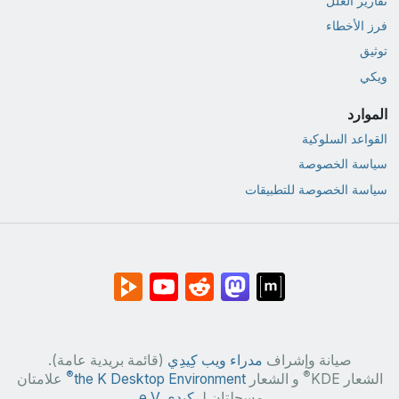
تقارير العلل
فرز الأخطاء
توثيق
ويكي
الموارد
القواعد السلوكية
سياسة الخصوصة
سياسة الخصوصة للتطبيقات
صيانة وإشراف
مدراء ويب كِيدِي
(قائمة بريدية عامة).
®
®
الشعار KDE
و الشعار
the K Desktop Environment
علامتان
مسجلتان لـ
كِيدِي e.V.