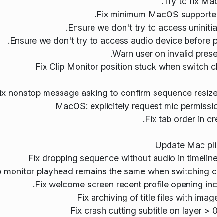
.
Try to fix M
.
Fix minimum MacOS supported v
.
Ensure we don't try to access uniniti
.
Ensure we don't try to access audio device before 
.
Warn user on invalid pre
Fix Clip Monitor position stuck when switch cl
ix nonstop message asking to confirm sequence resiz
MacOS: explicitely request mic permissi
.
Fix tab order in cr
Update Mac pli
Fix dropping sequence without audio in timelin
ip monitor playhead remains the same when switching c
.
Fix welcome screen recent profile opening inco
Fix archiving of title files with imag
Fix crash cutting subtitle on layer > 