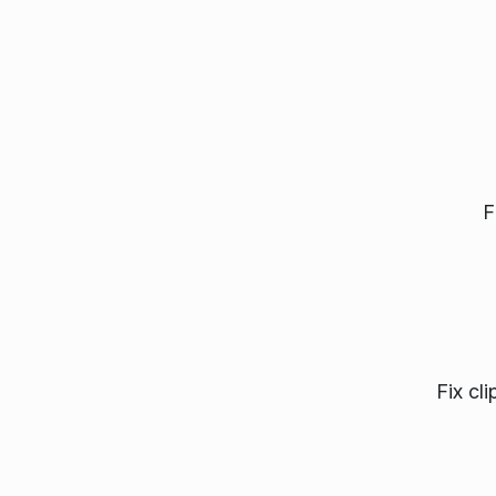
F
Fix cl