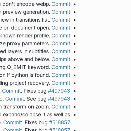
ies don't encode webp.
Commit
on preview generation.
Commit
ew in transitions list.
Commit
file on document open.
Commit
nknown render profile.
Commit
ize proxy parameters.
Commit
d layers in subtitles.
Commit
clips above and below.
Commit
sing Q_EMIT keyword.
Commit
on if python is found.
Commit
ling project recovery.
Commit
.
Commit
. Fixes bug
#497943
io.
Commit
. See bug
#497943
th transform on zoom.
Commit
 expand/colapse it as well as
e.
Commit
. Fixes bug
#518857
s.
Commit
. Fixes bug
#518857