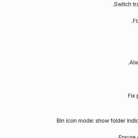
.
Switch tr
.
Fi
.
Alw
Fix 
Bin icon mode: show folder indi
Ensure 