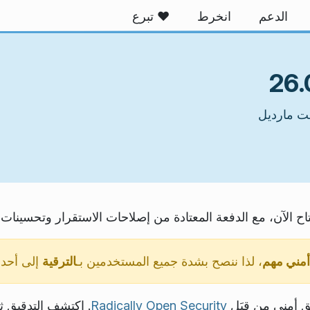
الدعم
انخرط
❤️ تبرع
أمني مهم
، لذا ننصح بشدة جميع المستخدمين بـ
الترقية
إلى أحدث إص
ق أمني من قِبَل
Radically Open Security
. اكتشف التدقيق 