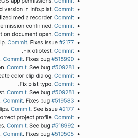
acOS app permissions.
Commit
ersion in Info.plist.
Commit
alized media recorder.
Commit
permission confirmed.
Commit
set on document open.
Commit
ip.
Commit
. Fixes issue
#2177
.
Fix otiotest.
Commit
e.
Commit
. Fixes bug
#518990
on.
Commit
. See bug
#509281
eate color clip dialog.
Commit
.
Fix plist typo.
Commit
st.
Commit
. See bug
#509281
e.
Commit
. Fixes bug
#519583
lips.
Commit
. See issue
#2177
rrect project profile.
Commit
es.
Commit
. See bug
#518992
0.
Commit
. Fixes bug
#519505