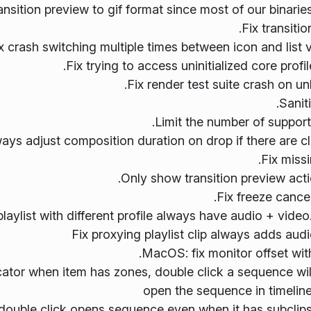
ansition preview to gif format since most of our binar
.
Fix transiti
x crash switching multiple times between icon and list vi
.
Fix trying to access uninitialized core pro
.
Fix render test suite crash on u
.
Sanit
.
Limit the number of supporte
ays adjust composition duration on drop if there are 
.
Fix mis
.
Only show transition preview acti
.
Fix freeze cance
playlist with different profile always have audio + video
Fix proxying playlist clip always adds aud
.
MacOS: fix monitor offset wi
cator when item has zones, double click a sequence will
open the sequence in timelin
double click opens sequence even when it has subclip