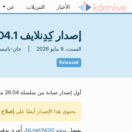
خط المحتوى
الأخبار
التنزيلات
عن
إصدار كِدِنلايف 26.04.1
السبت، 9 مايو 2026 | جان-باتيست مارديل
#Release
أول إصدار صيانة من سلسلة 26.04 متاح الآن، مع الدفعة المعتادة من إصلاحات الاستقرار وتحسينات سير العمل.
يحتوي هذا الإصدار أيضًا على
إصلاح 
بفضل
منحة NLnet/NGI0
، أُجري تدقي