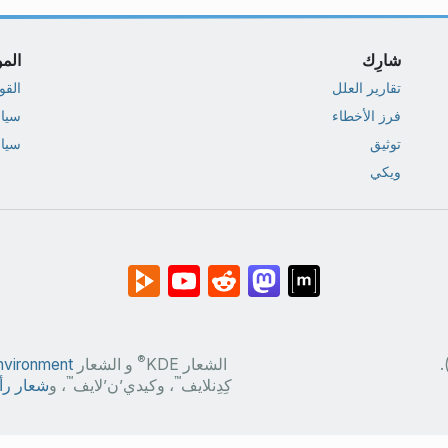
شارِك
المو
تقارير العلل
القو
فرز الأخطاء
سيا
توثيق
سيا
ويكي
®
.
الشعار KDE
و الشعار
nvironment
™
™
كِدِنلايف
، وكيدي’ن’لايف
، و
شعار رأ