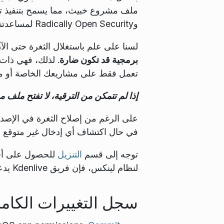
وRadically Open Security لمساعدتنا في جعل برمجياتنا أكثر أمانًا!
لسنا على علم باستغلال الثغرة حتى ال
برمجية قد تكون ضارة
. لذلك، فهي ذا
تعمل فقط على مشاريعك الخاصة أو مشا
إذا لم تتمكن من الترقية، لا تفتح ملف 
في حال اكتشاف أي إدخال غير متوقع
توجه إلى قسم
التنزيل
للحصول على أحدث
لنظام لينكس، فإن فريق Kdenlive يدعم فقط صيغ AppImage و Flatpak.
سجل التغييرات الكام