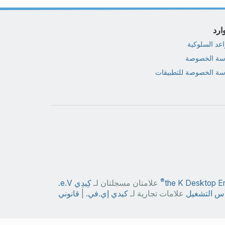
ارد
اعد السلوكية
سة الخصوصة
سة الخصوصة للتطبيقات
®
the K Desktop E
علامتان مسجلتان لـ
كِيدِي e.V.
س التشغيل
علامات تجارية لـ
كيدي إي.في.
|
قانوني