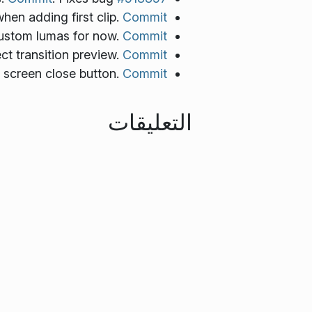
hen adding first clip.
Commit
 custom lumas for now.
Commit
ct transition preview.
Commit
 screen close button.
Commit
التعليقات