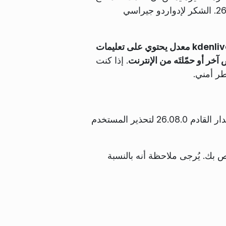
ملف مشروع خبيث، مما يسمح بتنفيذ تعليمات برمجية عن بُعد. عُولجت هذه الثغرة في كدنلايف 26.04.1. الشكر لإدواردو جيراسي
مشكلة الأمان هذه تتعلق بملف مشروع .kdenlive معدل يحتوي على تعليمات
. إذا كنت
ر أمني.
على الرغم من إصلاح الثغرة في الإصدار 26.04.1، فقد طُبقت طبقة إضافية من فحوصات الأمان للإصدار القادم 26.08.0 لتحذير المستخدم
ص بك. يُرجى ملاحظة أنه بالنسبة