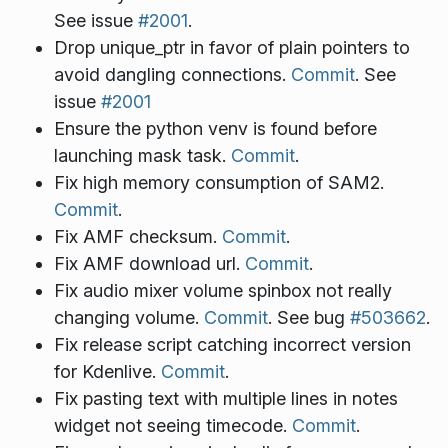
See issue
#2001
.
Drop unique_ptr in favor of plain pointers to
avoid dangling connections.
Commit
. See
issue
#2001
Ensure the python venv is found before
launching mask task.
Commit
.
Fix high memory consumption of SAM2.
Commit
.
Fix AMF checksum.
Commit
.
Fix AMF download url.
Commit
.
Fix audio mixer volume spinbox not really
changing volume.
Commit
. See bug
#503662
.
Fix release script catching incorrect version
for Kdenlive.
Commit
.
Fix pasting text with multiple lines in notes
widget not seeing timecode.
Commit
.