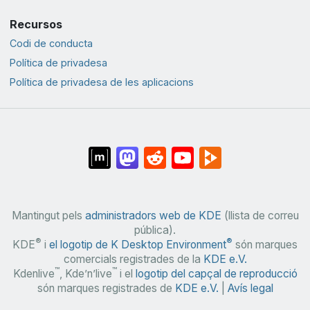
Recursos
Codi de conducta
Política de privadesa
Política de privadesa de les aplicacions
Mantingut pels
administradors web de KDE
(llista de correu
pública).
®
®
KDE
i
el logotip de K Desktop Environment
són marques
comercials registrades de la
KDE e.V.
™
™
Kdenlive
, Kde’n’live
i el
logotip del capçal de reproducció
són marques registrades de
KDE e.V.
|
Avís legal