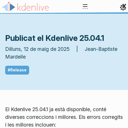
Salta al contingut
Publicat el Kdenlive 25.04.1
Dilluns, 12 de maig de 2025 | Jean-Baptiste
Mardelle
#Release
El Kdenlive 25.04.1 ja està disponible, conté
diverses correccions i millores. Els errors corregits
i les millores inclouen: