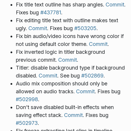
Fix title text outline has sharp angles.
Commit
.
Fixes bug
#437781
.
Fix editing title text with outline makes text
ugly.
Commit
. Fixes bug
#503205
.
Fix bin audio/video icons have wrong color if
not using default color theme.
Commit
.
Fix inverted logic in titler background
previous commit.
Commit
.
Titler: disable background type if background
disabled.
Commit
. See bug
#502869
.
Audio mix composition should only be
allowed on audio tracks.
Commit
. Fixes bug
#502998
.
Don't save disabled built-in effects when
saving effect stack.
Commit
. Fixes bug
#502973
.
Fix freeze extracting last clips in timeline.