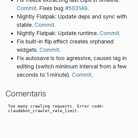
Commit
. Fixes bug
#503149
.
Nightly Flatpak: Update deps and sync with
stable.
Commit
.
Nightly Flatpak: Update runtime.
Commit
.
Fix built-in flip effect creates orphaned
widgets.
Commit
.
Fix autosave is too agressive, causes lag in
editing (switch minimum interval from a few
seconds to 1 minute).
Commit
.
Comentaris