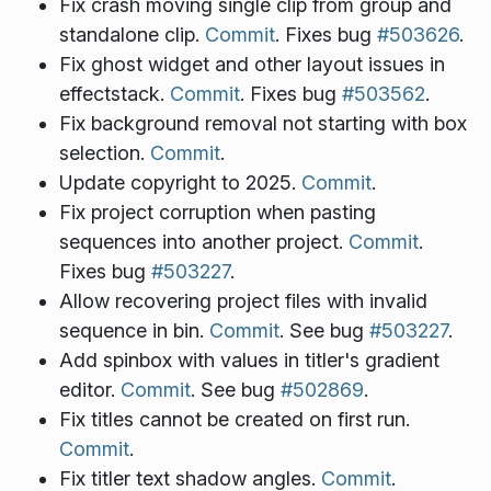
Fix crash moving single clip from group and
standalone clip.
Commit
. Fixes bug
#503626
.
Fix ghost widget and other layout issues in
effectstack.
Commit
. Fixes bug
#503562
.
Fix background removal not starting with box
selection.
Commit
.
Update copyright to 2025.
Commit
.
Fix project corruption when pasting
sequences into another project.
Commit
.
Fixes bug
#503227
.
Allow recovering project files with invalid
sequence in bin.
Commit
. See bug
#503227
.
Add spinbox with values in titler's gradient
editor.
Commit
. See bug
#502869
.
Fix titles cannot be created on first run.
Commit
.
Fix titler text shadow angles.
Commit
.