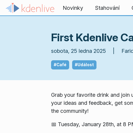
Přejít na obsah
Novinky
Stahování
First Kdenlive C
sobota, 25 ledna 2025 | Farid
#Café
#Událost
Grab your favorite drink and join
your ideas and feedback, get some
the community!
📅 Tuesday, January 28th, at 8 