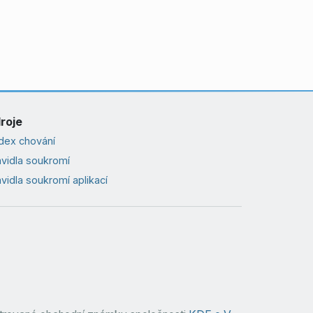
roje
dex chování
avidla soukromí
vidla soukromí aplikací