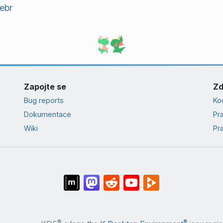
ebr
Zapojte se
Zd
Bug reports
Ko
Dokumentace
Pr
Wiki
Pra
®
®