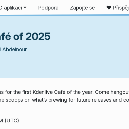
O aplikaci
Podpora
Zapojte se
❤️ Přispěj
afé of 2025
 Abdelnour
 us for the first Kdenlive Café of the year! Come hango
 scoops on what’s brewing for future releases and con
PM (UTC)