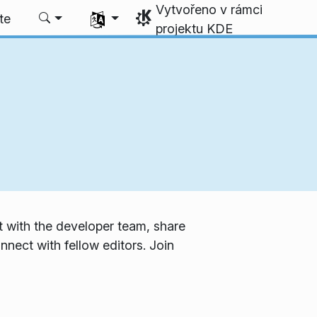
Vytvořeno v rámci
Zvolte svůj jazyk
te
projektu KDE
ut with the developer team, share
nect with fellow editors. Join