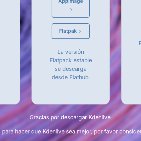
AppImage
Flatpak
La versión
Flatpack estable
se descarga
desde Flathub.
Gracias por descargar Kdenlive.
a para hacer que Kdenlive sea mejor, por favor consider