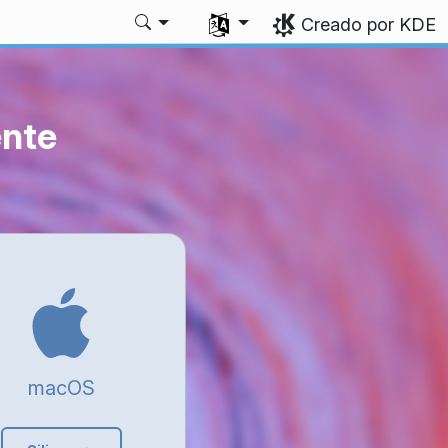
Seleccione su idioma
Creado por KDE
ente
macOS