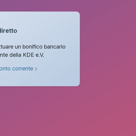
iretto
ettuare un bonifico bancario
ente della KDE e.V.
conto corrente