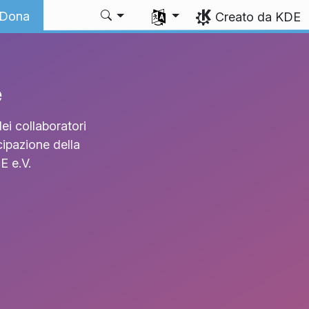
Seleziona la lingua
 Dona
Creato da KDE
e
ei collaboratori
cipazione della
E e.V.