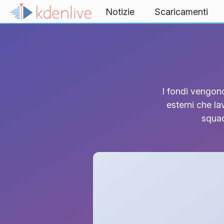
Passa al contenuto
Notizie
Scaricamenti
I fondi vengono
esterni che la
squad