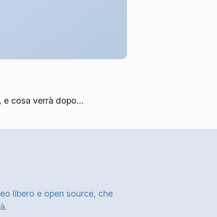
to, e cosa verrà dopo…
deo libero e open source, che
à.