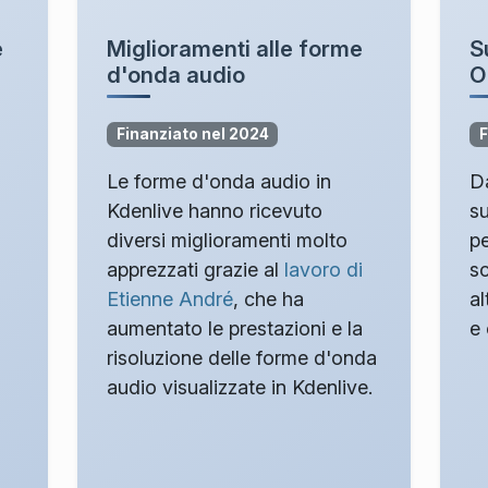
e
Miglioramenti alle forme
S
d'onda audio
O
Finanziato nel 2024
F
Le forme d'onda audio in
Da
Kdenlive hanno ricevuto
s
diversi miglioramenti molto
pe
apprezzati grazie al
lavoro di
sc
Etienne André
, che ha
al
aumentato le prestazioni e la
e 
risoluzione delle forme d'onda
audio visualizzate in Kdenlive.