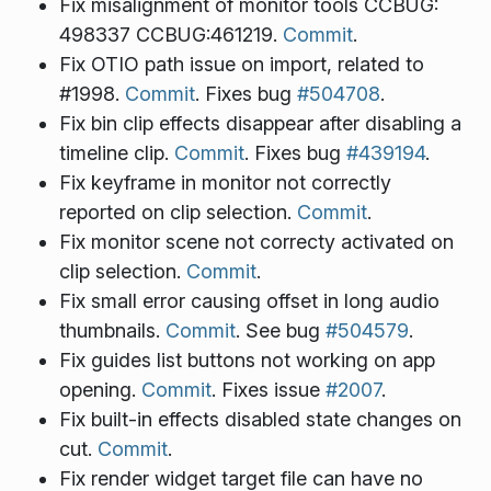
Fix misalignment of monitor tools CCBUG:
498337 CCBUG:461219.
Commit
.
Fix OTIO path issue on import, related to
#1998.
Commit
. Fixes bug
#504708
.
Fix bin clip effects disappear after disabling a
timeline clip.
Commit
. Fixes bug
#439194
.
Fix keyframe in monitor not correctly
reported on clip selection.
Commit
.
Fix monitor scene not correcty activated on
clip selection.
Commit
.
Fix small error causing offset in long audio
thumbnails.
Commit
. See bug
#504579
.
Fix guides list buttons not working on app
opening.
Commit
. Fixes issue
#2007
.
Fix built-in effects disabled state changes on
cut.
Commit
.
Fix render widget target file can have no