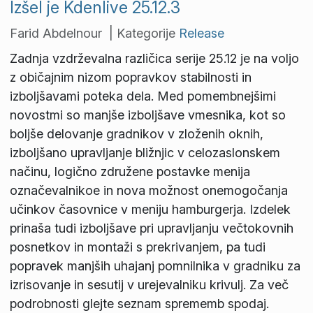
Izšel je Kdenlive 25.12.3
Farid Abdelnour | Kategorije
Release
Zadnja vzdrževalna različica serije 25.12 je na voljo
z običajnim nizom popravkov stabilnosti in
izboljšavami poteka dela. Med pomembnejšimi
novostmi so manjše izboljšave vmesnika, kot so
boljše delovanje gradnikov v zloženih oknih,
izboljšano upravljanje bližnjic v celozaslonskem
načinu, logično združene postavke menija
označevalnikoe in nova možnost onemogočanja
učinkov časovnice v meniju hamburgerja. Izdelek
prinaša tudi izboljšave pri upravljanju večtokovnih
posnetkov in montaži s prekrivanjem, pa tudi
popravek manjših uhajanj pomnilnika v gradniku za
izrisovanje in sesutij v urejevalniku krivulj. Za več
podrobnosti glejte seznam sprememb spodaj.