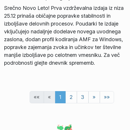
Srečno Novo Leto! Prva vzdrževalna izdaja iz niza
25.12 prinaša običajne popravke stabilnosti in
izboljšave delovnih procesov. Poudarki te izdaje
vključujejo nadaljnje dodelave novega uvodnega
zaslona, dodan profil kodiranja AMF za Windows,
popravke zajemanja zvoka in učinkov ter številne
manjše izboljšave po celotnem vmesniku. Za več
podrobnosti glejte dnevnik sprememb.
««
«
1
2
3
»
»»