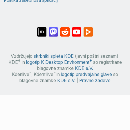
Politika zasebnosti aplikacij
Vzdržujejo
skrbniki spleta KDE
(javni poštni seznam).
®
®
KDE
in
logotip K Desktop Environment
so registrirane
blagovne znamke
KDE e.V.
™
™
Kdenlive
, Kde’n’live
in
logotip predvajalne glave
so
blagovne znamke
KDE e.V.
|
Pravne zadeve