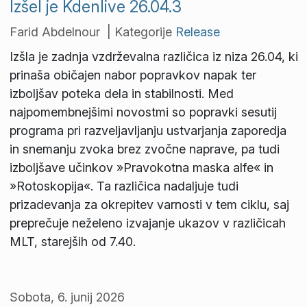
Izšel je Kdenlive 26.04.3
Farid Abdelnour | Kategorije
Release
Izšla je zadnja vzdrževalna različica iz niza 26.04, ki
prinaša običajen nabor popravkov napak ter
izboljšav poteka dela in stabilnosti. Med
najpomembnejšimi novostmi so popravki sesutij
programa pri razveljavljanju ustvarjanja zaporedja
in snemanju zvoka brez zvočne naprave, pa tudi
izboljšave učinkov »Pravokotna maska alfe« in
»Rotoskopija«. Ta različica nadaljuje tudi
prizadevanja za okrepitev varnosti v tem ciklu, saj
preprečuje neželeno izvajanje ukazov v različicah
MLT, starejših od 7.40.
Sobota, 6. junij 2026