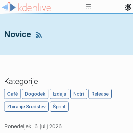
Preskoči na vsebino
Novice
Kategorije
Café
Dogodek
Izdaja
Notri
Release
Zbiranje Sredstev
Šprint
Ponedeljek, 6. julij 2026