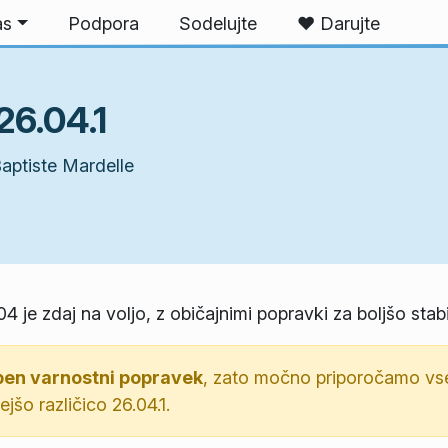
as
Podpora
Sodelujte
❤️ Darujte
26.04.1
ptiste Mardelle
04 je zdaj na voljo, z običajnimi popravki za boljšo stab
n varnostni popravek
, zato močno priporočamo v
šo različico 26.04.1.