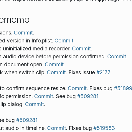
prememb
sions.
Commit
.
version in Info.plist.
Commit
.
 uninitialized media recorder.
Commit
.
s audio device before permission confirmed.
Commit
.
 on document open.
Commit
.
ck when switch clip.
Commit
. Fixes issue
#2177
to confirm sequence resize.
Commit
. Fixes bug
#5189
ic permission.
Commit
. See bug
#509281
lip dialog.
Commit
.
See bug
#509281
t audio in timeline.
Commit
. Fixes bug
#519583