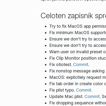
Celoten zapisnik s
Try to fix MacOS app permis
Fix minimum MacOS supported 
Ensure we don't try to access
Ensure we don't try to acces
Warn user on invalid preset
Fix Clip Monitor position stu
Fix otiotest.
Commit
.
Fix nonstop message asking 
MacOS: explicitely request m
Fix tab order in create color c
Fix plist typo.
Commit
.
Update Mac plist.
Commit
. 
Fix dropping sequence withou