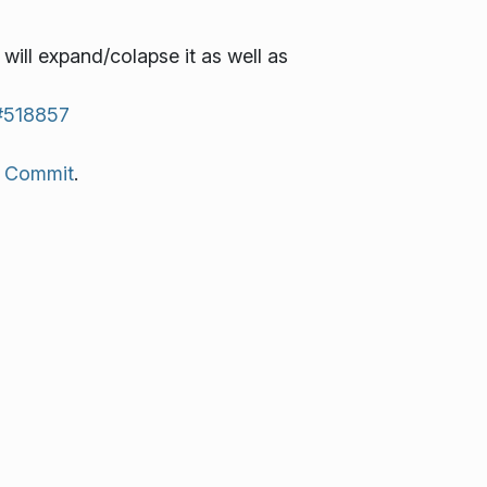
ill expand/colapse it as well as
#518857
.
Commit
.