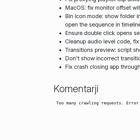
MacOS: fix monitor offset wi
Bin icon mode: show folder i
open the sequence in timelin
Ensure double click opens s
Cleanup audio level code, fix
Transitions preview: script 
Don't show incorrect transiti
Fix crash closing app throu
Komentarji