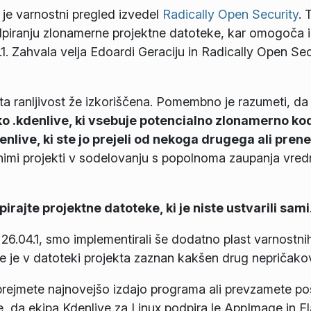
je varnostni pregled izvedel
Radically Open Security
. 
 odpiranju zlonamerne projektne datoteke, kar omogoča 
.1. Zahvala velja Edoardi Geraciju in Radically Open Se
 ta ranljivost že izkoriščena. Pomembno je razumeti, d
o .kdenlive, ki vsebuje potencialno zlonamerno ko
live, ki ste jo prejeli od nekoga drugega ali prenes
upnimi projekti v sodelovanju s popolnoma zaupanja vred
rajte projektne datoteke, ki je niste ustvarili sami
 26.04.1, smo implementirali še dodatno plast varnostnih
če je v datoteki projekta zaznan kakšen drug nepričako
prejmete najnovejšo izdajo programa ali prevzamete p
e, da ekipa Kdenlive za Linux podpira le AppImage in Fl