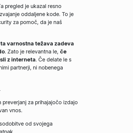
Ta pregled je ukazal resno
izvajanje oddaljene kode. To je
curity za pomoč, da je naš
a
ta varnostna težava zadeva
do
. Zato je relevantna le,
če
li z interneta
. Če delate le s
nimi partnerji, ni nobenega
.
 preverjanj za prihajajočo izdajo
van vnos.
osodobitve od svojega
atpak.