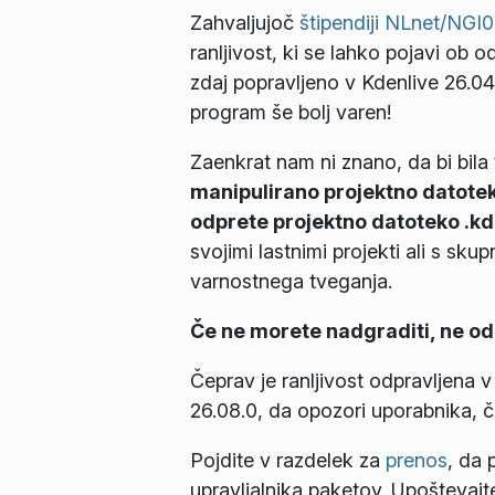
Zahvaljujoč
štipendiji NLnet/NGI0
ranljivost, ki se lahko pojavi ob
zdaj popravljeno v Kdenlive 26.04
program še bolj varen!
Zaenkrat nam ni znano, da bi bila
manipulirano projektno datotek
odprete projektno datoteko .kden
svojimi lastnimi projekti ali s sk
varnostnega tveganja.
Če ne morete nadgraditi, ne odpi
Čeprav je ranljivost odpravljena v
26.08.0, da opozori uporabnika, 
Pojdite v razdelek za
prenos
, da 
upravljalnika paketov. Upoštevajt