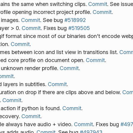
mains the same when switching clips.
Commit
. See issu
file opening incorrect project profile.
Commit
.
th images.
Commit
. See bug
#518992
layer > 0.
Commit
. Fixes bug
#519505
gif format since most of our binaries don't encode web
tion.
Commit
.
imes between icon and list view in transitions list.
Comm
lized core profile on document open.
Commit
.
n unknown render profile.
Commit
.
ommit
.
 layers in subtitles.
Commit
.
ration on drop if there are clips above and below.
Com
.
Commit
.
action if python is found.
Commit
.
recovery.
Commit
.
ofile always have audio + video.
Commit
. Fixes bug
#49
ways adds audio.
Commit
. See bug
#497943