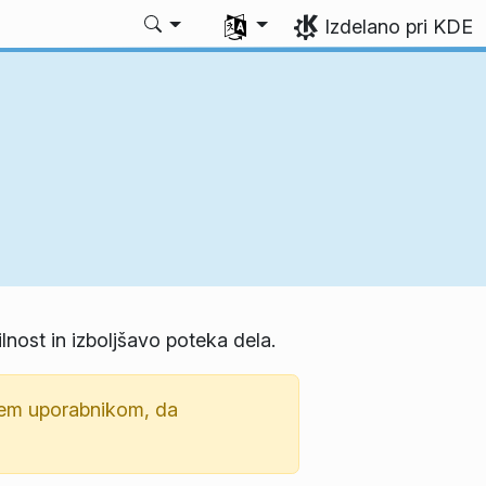
Izberite svoj jezik
Izdelano pri KDE
ilnost in izboljšavo poteka dela.
sem uporabnikom, da