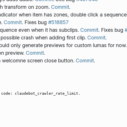
th transform on zoom.
Commit
.
ndicator when item has zones, double click a sequence w
e.
Commit
. Fixes bug
#518857
equence even when it has subclips.
Commit
. Fixes bug
 possible crash when adding first clip.
Commit
.
should only generate previews for custom lumas for now
on preview.
Commit
.
gh welcomne screen close button.
Commit
.