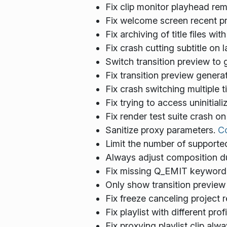
Fix clip monitor playhead re
Fix welcome screen recent pro
Fix archiving of title files wi
Fix crash cutting subtitle on 
Switch transition preview to 
Fix transition preview genera
Fix crash switching multiple t
Fix trying to access uninitia
Fix render test suite crash o
Sanitize proxy parameters.
C
Limit the number of supported
Always adjust composition du
Fix missing Q_EMIT keyword
Only show transition preview 
Fix freeze canceling project 
Fix playlist with different pr
Fix proxying playlist clip al