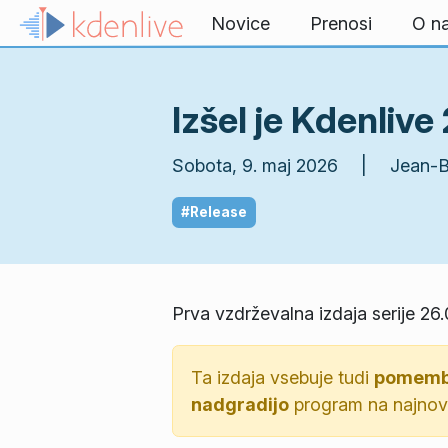
Preskoči na vsebino
Novice
Prenosi
O n
Izšel je Kdenlive 
Sobota, 9. maj 2026 | Jean-Ba
#Release
Prva vzdrževalna izdaja serije 26.
Ta izdaja vsebuje tudi
pomembe
nadgradijo
program na najnovej