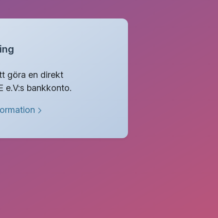
ing
tt göra en direkt
E e.V:s bankkonto.
formation