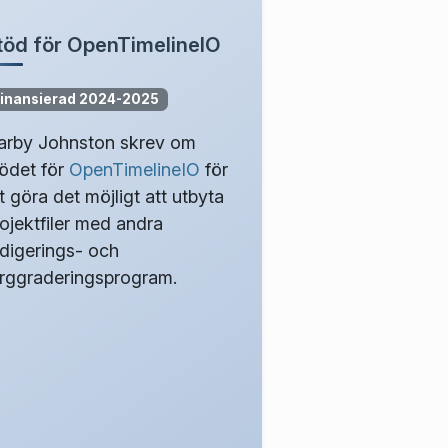
töd för OpenTimelineIO
inansierad 2024-2025
arby Johnston skrev om
tödet för
OpenTimelineIO
för
t göra det möjligt att utbyta
ojektfiler med andra
edigerings- och
ärggraderingsprogram.