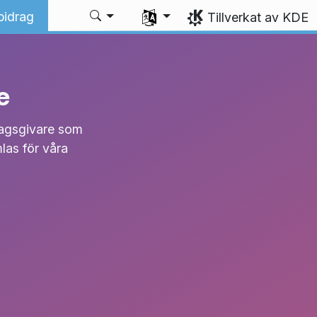
Välj ditt språk
bidrag
Tillverkat av KDE
e
dragsgivare som
las för våra