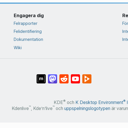
Engagera dig
Re
Felrapporter
För
Felidentifiering
Int
Dokumentation
Int
Wiki
®
®
KDE
och
K Desktop Environment
l
™
™
Kdenlive
, Kde’n’live
och
uppspelningslogotypen
är varum