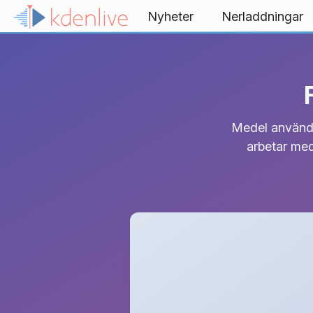
Gå till innehåll
Nyheter
Nerladdningar
Medel används 
arbetar med