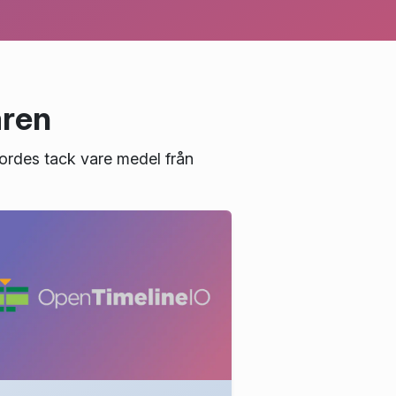
åren
jordes tack vare medel från