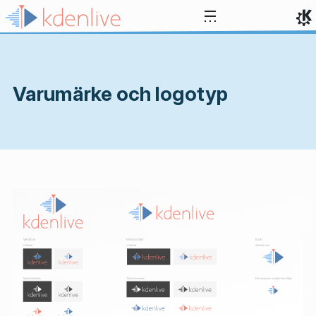
Gå till innehåll
Varumärke och logotyp