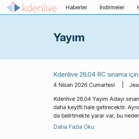
İçeriğe atla
Haberler
İndirmeler
Yayım
Kdenlive 26.04 RC sınama için 
4 Nisan 2026 Cumartesi | Jean
Kdenlive 26.04 Yayım Adayı sınama
daha keyifli hale getirecektir. A
da belirtmekte yarar var, bu nede
Daha Fazla Oku