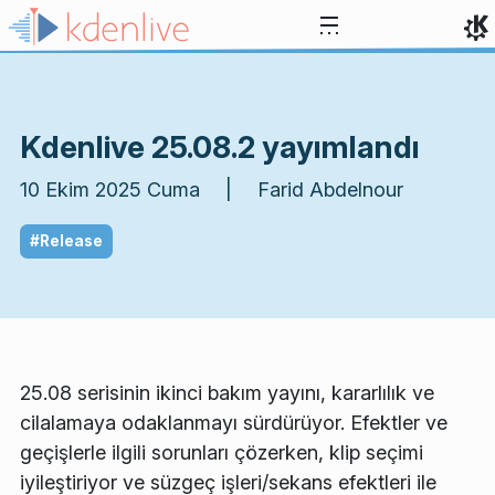
İçeriğe atla
Kdenlive 25.08.2 yayımlandı
10 Ekim 2025 Cuma | Farid Abdelnour
#Release
25.08 serisinin ikinci bakım yayını, kararlılık ve
cilalamaya odaklanmayı sürdürüyor. Efektler ve
geçişlerle ilgili sorunları çözerken, klip seçimi
iyileştiriyor ve süzgeç işleri/sekans efektleri ile