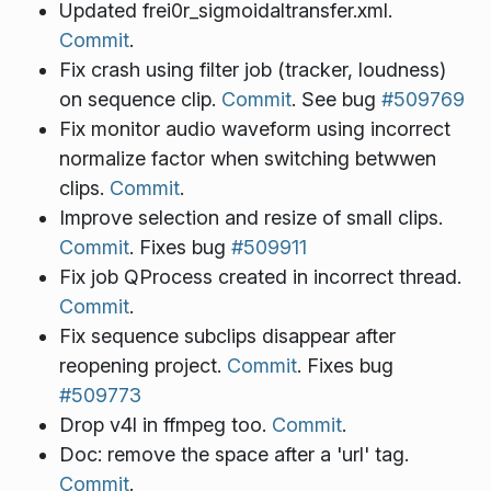
Updated frei0r_sigmoidaltransfer.xml.
Commit
.
Fix crash using filter job (tracker, loudness)
on sequence clip.
Commit
. See bug
#509769
Fix monitor audio waveform using incorrect
normalize factor when switching betwwen
clips.
Commit
.
Improve selection and resize of small clips.
Commit
. Fixes bug
#509911
Fix job QProcess created in incorrect thread.
Commit
.
Fix sequence subclips disappear after
reopening project.
Commit
. Fixes bug
#509773
Drop v4l in ffmpeg too.
Commit
.
Doc: remove the space after a 'url' tag.
Commit
.