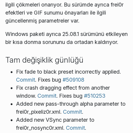
ilgili çökmeleri onarıyor. Bu sürümde ayrıca frei0r
efektleri ve GIF sunumu önayarları ile ilgili
güncellenmiş parametreler var.
Windows paketi ayrıca 25.08.1 sürümünü etkileyen
bir kısa donma sorununu da ortadan kaldırıyor.
Tam değişiklik günlüğü
Fix fade to black preset incorrectly applied.
Commit
. Fixes bug
#509108
Fix crash dragging effect from another
window.
Commit
. Fixes bug
#510253
Added new pass-through alpha parameter to
frei0r_pixeliz0r.xml.
Commit
.
Added new VSync parameter to
frei0r_nosync0r.xml.
Commit
.