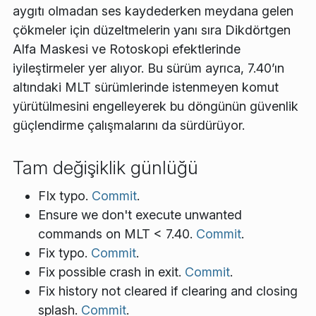
aygıtı olmadan ses kaydederken meydana gelen
çökmeler için düzeltmelerin yanı sıra Dikdörtgen
Alfa Maskesi ve Rotoskopi efektlerinde
iyileştirmeler yer alıyor. Bu sürüm ayrıca, 7.40’ın
altındaki MLT sürümlerinde istenmeyen komut
yürütülmesini engelleyerek bu döngünün güvenlik
güçlendirme çalışmalarını da sürdürüyor.
Tam değişiklik günlüğü
FIx typo.
Commit
.
Ensure we don't execute unwanted
commands on MLT < 7.40.
Commit
.
Fix typo.
Commit
.
Fix possible crash in exit.
Commit
.
Fix history not cleared if clearing and closing
splash.
Commit
.