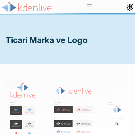
İçeriğe atla
Ticari Marka ve Logo