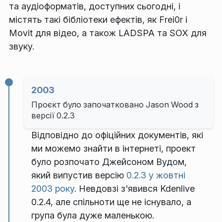
та аудіоформатів, доступних сьогодні, і
містять такі бібліотеки ефектів, як Frei0r і
Movit для відео, а також LADSPA та SOX для
звуку.
2003
Проєкт було започатковано Jason Wood з
версії 0.2.3
Відповідно до офіційних документів, які
ми можемо знайти в інтернеті, проект
було розпочато Джейсоном Вудом,
який випустив версію
0.2.3 у жовтні
2003 року
. Невдовзі з'явився Kdenlive
0.2.4, але спільноти ще не існувало, а
група була дуже маленькою.