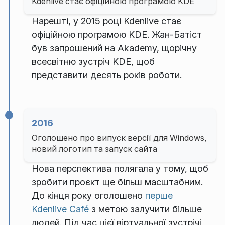
Kdenlive стає офіційною програмою KDE
Нарешті, у 2015 році Kdenlive стає
офіційною програмою KDE. Жан-Батіст
був запрошений на Akademy, щорічну
всесвітню зустріч KDE, щоб
представити десять років роботи.
2016
Оголошено про випуск версії для Windows,
новий логотип та запуск сайта
Нова перспектива полягала у тому, щоб
зробити проєкт ще більш масштабним.
До кінця року оголошено
перше
Kdenlive Café
з метою залучити більше
людей. Під час цієї віртуальної зустрічі