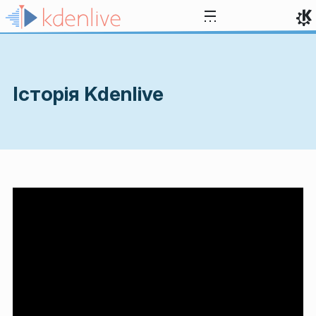
Перейти до вмісту
Історія Kdenlive