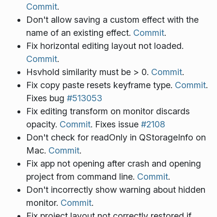
Commit
.
Don't allow saving a custom effect with the
name of an existing effect.
Commit
.
Fix horizontal editing layout not loaded.
Commit
.
Hsvhold similarity must be > 0.
Commit
.
Fix copy paste resets keyframe type.
Commit
.
Fixes bug
#513053
Fix editing transform on monitor discards
opacity.
Commit
. Fixes issue
#2108
Don't check for readOnly in QStorageInfo on
Mac.
Commit
.
Fix app not opening after crash and opening
project from command line.
Commit
.
Don't incorrectly show warning about hidden
monitor.
Commit
.
Fix project layout not correctly restored if