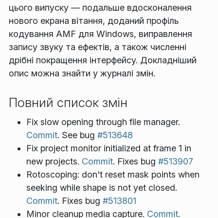
цього випуску — подальше вдосконалення
нового екрана вітання, доданий профіль
кодування AMF для Windows, виправлення
запису звуку та ефектів, а також численні
дрібні покращення інтерфейсу. Докладніший
опис можна знайти у журналі змін.
Повний список змін
Fix slow opening through file manager.
Commit
. See bug
#513648
Fix project monitor initialized at frame 1 in
new projects.
Commit
. Fixes bug
#513907
Rotoscoping: don't reset mask points when
seeking while shape is not yet closed.
Commit
. Fixes bug
#513801
Minor cleanup media capture.
Commit
.